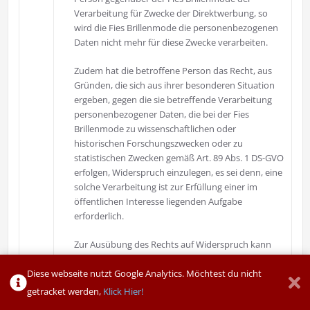
Verarbeitung für Zwecke der Direktwerbung, so
wird die Fies Brillenmode die personenbezogenen
Daten nicht mehr für diese Zwecke verarbeiten.
Zudem hat die betroffene Person das Recht, aus
Gründen, die sich aus ihrer besonderen Situation
ergeben, gegen die sie betreffende Verarbeitung
personenbezogener Daten, die bei der Fies
Brillenmode zu wissenschaftlichen oder
historischen Forschungszwecken oder zu
statistischen Zwecken gemäß Art. 89 Abs. 1 DS-GVO
erfolgen, Widerspruch einzulegen, es sei denn, eine
solche Verarbeitung ist zur Erfüllung einer im
öffentlichen Interesse liegenden Aufgabe
erforderlich.
Zur Ausübung des Rechts auf Widerspruch kann
sich die betroffene Person direkt jeden Mitarbeiter
der Fies Brillenmode oder einen anderen
Diese webseite nutzt Google Analytics. Möchtest du nicht
Mitarbeiter wenden. Der betroffenen Person steht
getracket werden,
Klick Hier!
es ferner frei, im Zusammenhang mit der Nutzung